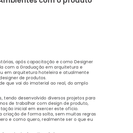
Ambientes com o produto
stórias, após capacitação e como Designer
ida com a Graduação em arquitetura e
ou em arquitetura hoteleira e atualmente
designer de produtos.
de que vai do imaterial ao real, do amplo
s, tendo desenvolvido diversos projetos para
 anos de trabalhar com design de produto,
tação inicial em exercer este ofício.
 criação de forma solta, sem muitas regras
uero e como quero, realmente ser o que eu