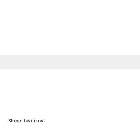
s
Contato
Lojas
WAY DESIGN
WAY CORPORATE
Share this items :