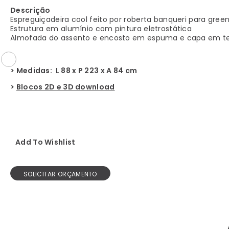
Descrição
Espreguiçadeira cool feito por roberta banqueri para gree
Estrutura em alumínio com pintura eletrostática
Almofada do assento e encosto em espuma e capa em t
> Medidas: L 88 x P 223 x A 84 cm
>
Blocos 2D e 3D download
Add To Wishlist
SOLICITAR ORÇAMENTO