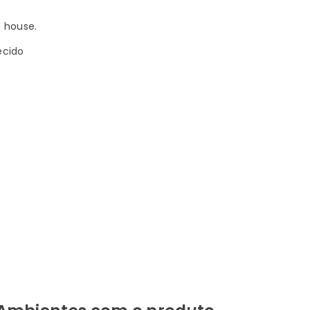
n house.
ecido