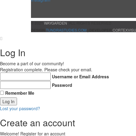
© 2021
WAYGARDEN
. ALL RIGHTS RESERVED.
DESIGN
TUNDRASTUDIES.COM
|
DEVELOPER
CORTEXVIS
Log In
Become a part of our community!
Registration complete. Please check your email.
Username or Email Address
Password
Remember Me
Lost your password?
Create an account
Welcome! Register for an account