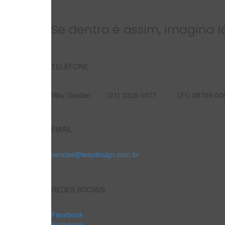
Se dentro é assim, imagina la
TELEFONE
Way Garden
(21) 3325-0077
(21) 98700-00
EMAIL
vendas@waydesign.com.br
REDES SOCIAIS
Facebook
Instagram