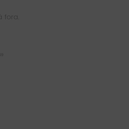
́ fora.
69