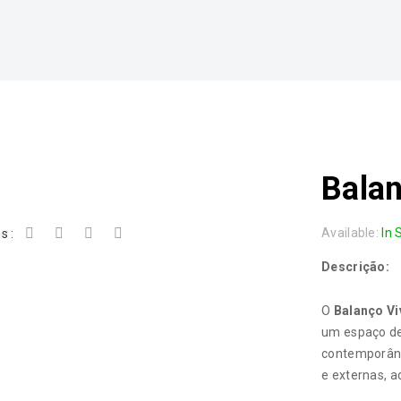
Balan
Available:
In 
s :
Descrição:
O
Balanço Vi
um espaço de
contemporâneo
e externas, 