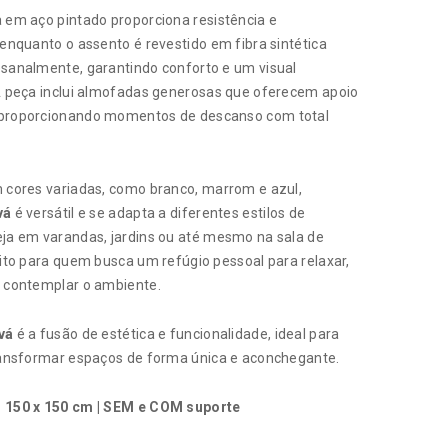
 em aço pintado proporciona resistência e
 enquanto o assento é revestido em fibra sintética
esanalmente, garantindo conforto e um visual
 A peça inclui almofadas generosas que oferecem apoio
proporcionando momentos de descanso com total
m cores variadas, como branco, marrom e azul,
vá
é versátil e se adapta a diferentes estilos de
eja em varandas, jardins ou até mesmo na sala de
eito para quem busca um refúgio pessoal para relaxar,
s contemplar o ambiente.
vá
é a fusão de estética e funcionalidade, ideal para
transformar espaços de forma única e aconchegante.
 150 x 150 cm | SEM e COM suporte