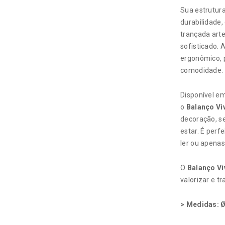
Sua estrutura
durabilidade,
trançada art
sofisticado.
ergonômico, 
comodidade.
Disponível e
o
Balanço Vi
decoração, s
estar. É perf
ler ou apena
O
Balanço Vi
valorizar e 
> Medidas: Ø