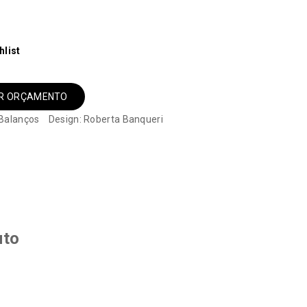
hlist
AR ORÇAMENTO
Balanços
Design: Roberta Banqueri
uto