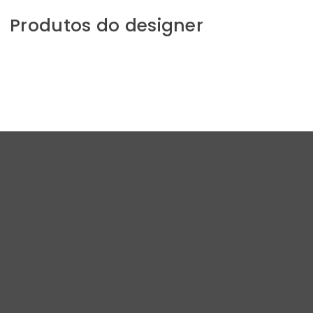
Produtos do designer
Se dentro é assim, imagina lá
fora.