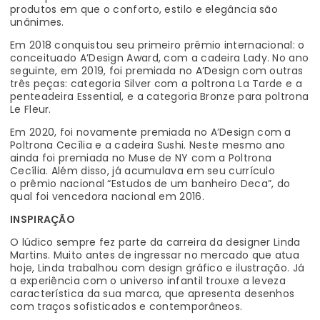
produtos em que o conforto, estilo e elegância são
unânimes.
Em 2018 conquistou seu primeiro prêmio internacional:
o
conceituado A’Design Award, com a cadeira Lady. No ano
seguinte,
em 2019, foi premiada no A’Design com outras
três peças:
categoria Silver com a poltrona La Tarde e a
penteadeira Essential, e a categoria Bronze para poltrona
Le Fleur.
Em 2020, foi novamente premiada no A’Design
com a
Poltrona Cecília e a cadeira Sushi. Neste mesmo ano
ainda foi
premiada no Muse de NY
com a Poltrona
Cecília. Além disso, já acumulava em seu currículo
o
prêmio nacional “Estudos de um banheiro Deca”,
do
qual foi vencedora nacional em 2016.
INSPIRAÇÃO
O lúdico sempre fez parte da carreira da designer Linda
Martins. Muito antes de ingressar no mercado que atua
hoje, Linda trabalhou com design gráfico e ilustração. Já
a experiência com o universo infantil trouxe a leveza
característica da sua marca, que apresenta desenhos
com traços sofisticados e contemporâneos.