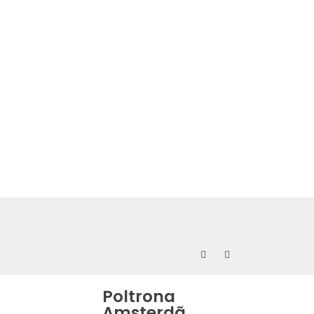
lease enter key search to
display results.
0
Poltrona
Amsterdã