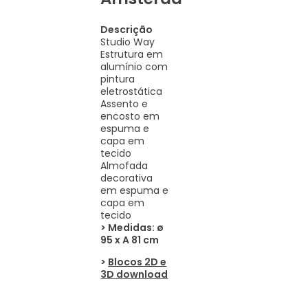
Descrição
Studio Way
Estrutura em
alumínio com
pintura
eletrostática
Assento e
encosto em
espuma e
capa em
tecido
Almofada
decorativa
em espuma e
capa em
tecido
> Medidas: ø
95 x A 81 cm
>
Blocos 2D e
3D download