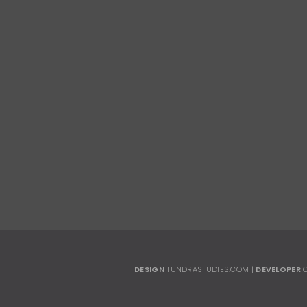
Se dentro é assim, ima
EMAIL
vendas@waydesign.com.br
00-0069
DESIGN
TUNDRASTUDIES.COM
|
DEVELOPER