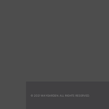
TELEFONE
Way Garden
(21) 3325-0077
(21) 987
© 2021
WAYGARDEN
. ALL RIGHTS RESERVED.