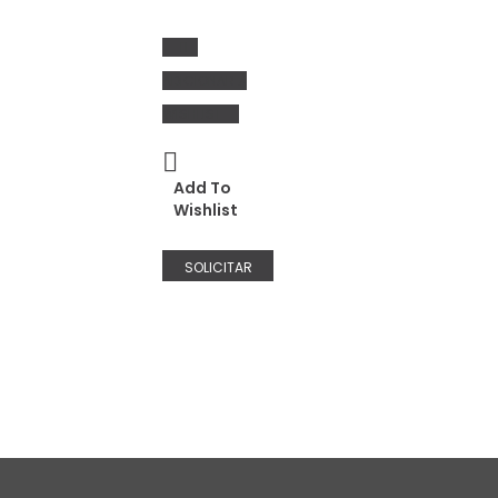
ADICIONAR À
WISHLIST
Add To
Wishlist
SOLICITAR
ORÇAMENT
O