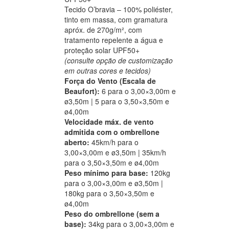
Tecido O’bravia – 100% poliéster,
tinto em massa, com gramatura
apróx. de 270g/m², com
tratamento repelente a água e
proteção solar UPF50+
(consulte opção de customização
em outras cores e tecidos)
Força do Vento (Escala de
Beaufort):
6 para o 3,00×3,00m e
ø3,50m | 5 para o 3,50×3,50m e
ø4,00m
Velocidade máx. de vento
admitida com o ombrellone
aberto:
45km/h para o
3,00×3,00m e ø3,50m | 35km/h
para o 3,50×3,50m e ø4,00m
Peso mínimo para base:
120kg
para o 3,00×3,00m e ø3,50m |
180kg para o 3,50×3,50m e
ø4,00m
Peso do ombrellone (sem a
base):
34kg para o 3,00×3,00m e