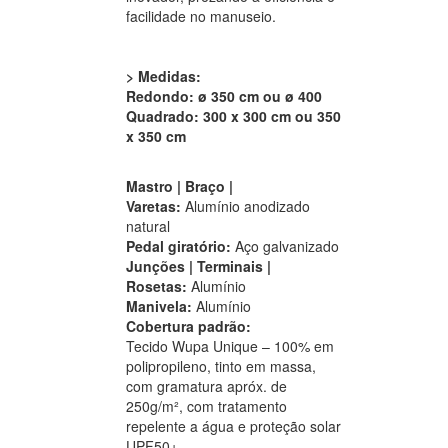
facilidade no manuseio.
> Medidas:
Redondo: ø 350 cm ou ø 400
Quadrado: 300 x 300 cm ou 350
x 350 cm
Mastro | Braço |
Varetas:
Alumínio anodizado
natural
Pedal giratório:
Aço galvanizado
Junções | Terminais |
Rosetas:
Alumínio
Manivela:
Alumínio
Cobertura padrão:
Tecido Wupa Unique – 100% em
polipropileno, tinto em massa,
com gramatura apróx. de
250g/m², com tratamento
repelente a água e proteção solar
UPF50+