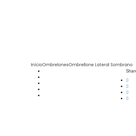
Início
Ombrelones
Ombrellone Lateral Sombrano
Share