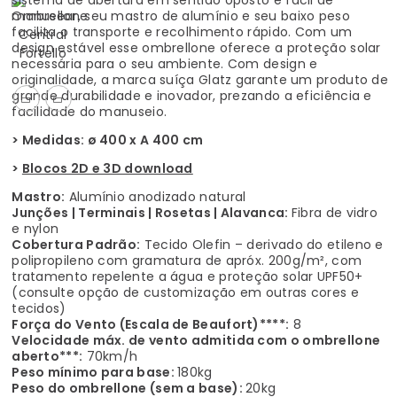
sistema de abertura em sentido oposto é fácil de
manusear, seu mastro de alumínio e seu baixo peso
facilita o transporte e recolhimento rápido. Com um
design estável esse ombrellone oferece a proteção solar
necessária para o seu ambiente. Com design e
originalidade, a marca suíça Glatz garante um produto de
grande durabilidade e inovador, prezando a eficiência e
facilidade do manuseio.
> Medidas: ø 400 x A 400 cm
>
Blocos 2D e 3D download
Mastro:
Alumínio anodizado natural
Junções | Terminais | Rosetas | Alavanca:
Fibra de vidro
e nylon
Cobertura Padrão:
Tecido Olefin – derivado do etileno e
polipropileno com gramatura de apróx. 200g/m², com
tratamento repelente a água e proteção solar UPF50+
(consulte opção de customização em outras cores e
tecidos)
Força do Vento (Escala de Beaufort)****:
8
Velocidade máx. de vento admitida com o ombrellone
aberto***:
70km/h
Peso mínimo para base:
180kg
Peso do ombrellone (sem a base):
20kg