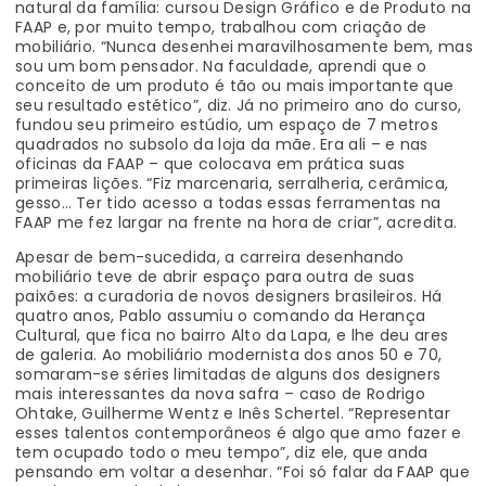
natural da família: cursou Design Gráfico e de Produto na
FAAP e, por muito tempo, trabalhou com criação de
mobiliário. “Nunca desenhei maravilhosamente bem, mas
sou um bom pensador. Na faculdade, aprendi que o
conceito de um produto é tão ou mais importante que
seu resultado estético”, diz. Já no primeiro ano do curso,
fundou seu primeiro estúdio, um espaço de 7 metros
quadrados no subsolo da loja da mãe. Era ali – e nas
oficinas da FAAP – que colocava em prática suas
primeiras lições. “Fiz marcenaria, serralheria, cerâmica,
gesso… Ter tido acesso a todas essas ferramentas na
FAAP me fez largar na frente na hora de criar”, acredita.
Apesar de bem-sucedida, a carreira desenhando
mobiliário teve de abrir espaço para outra de suas
paixões: a curadoria de novos designers brasileiros. Há
quatro anos, Pablo assumiu o comando da Herança
Cultural, que fica no bairro Alto da Lapa, e lhe deu ares
de galeria. Ao mobiliário modernista dos anos 50 e 70,
somaram-se séries limitadas de alguns dos designers
mais interessantes da nova safra – caso de Rodrigo
Ohtake, Guilherme Wentz e Inês Schertel. “Representar
esses talentos contemporâneos é algo que amo fazer e
tem ocupado todo o meu tempo”, diz ele, que anda
pensando em voltar a desenhar. “Foi só falar da FAAP que