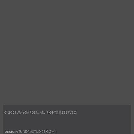
Way Garden
(21) 3325-0077
(21) 98700-0069
EMAIL
vendas@waydesign.com.br
REDES SOCIAIS
Facebook
Instagram
© 2021
WAYGARDEN
. ALL RIGHTS RESERVED.
DESIGN
TUNDRASTUDIES.COM
|