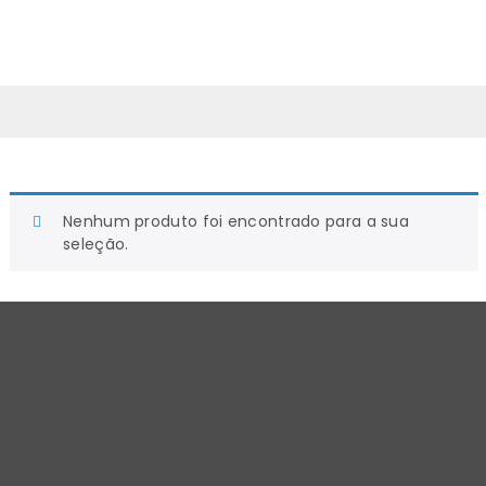
0
Nenhum produto foi encontrado para a sua
seleção.
Se dentro é assim, imagina lá